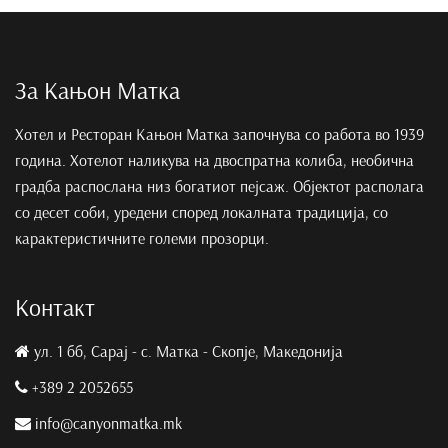
За Кањон Матка
Хотел и Ресторан Кањон Матка започнува со работа во 1939
година. Хотелот наликува на двоспратна колиба, необична
градба распослана низ богатиот пејсаж. Објектот располага
со десет соби, уредени според локалната традиција, со
карактеристичните големи прозорци.
Контакт
ул. 1 бб, Сарај - с. Матка - Скопје, Македонија
+389 2 2052655
info@canyonmatka.mk