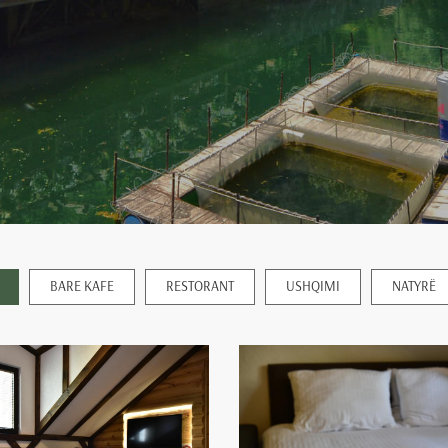
BARE KAFE
RESTORANT
USHQIMI
NATYRË