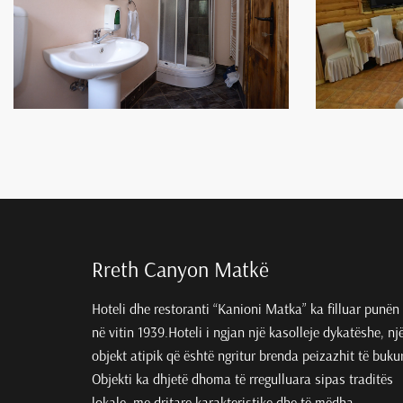
Rreth Canyon Matkë
Hoteli dhe restoranti “Kanioni Matka” ka filluar punën
në vitin 1939.Hoteli i ngjan një kasolleje dykatëshe, nj
objekt atipik që është ngritur brenda peizazhit të bukur
Objekti ka dhjetë dhoma të rregulluara sipas traditës
lokale, me dritare karakteristike dhe të mëdha.